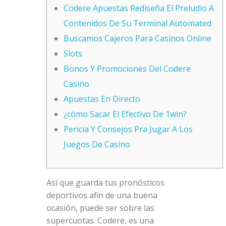
Codere Apuestas Rediseña El Preludio A
Contenidos De Su Terminal Automated
Buscamos Cajeros Para Casinos Online
Slots
Bonos Y Promociones Del Codere
Casino
Apuestas En Directo
¿cómo Sacar El Efectivo De 1win?
Pericia Y Consejos Pra Jugar A Los
Juegos De Casino
Así que guarda tus pronósticos
deportivos afin de una buena
ocasión, puede ser sobre las
supercuotas. Codere, es una