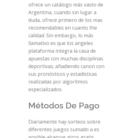
ofrece un catálogo más vasto de
Argentina, cuando sin lugar a
duda, ofrece primero de los mas
recomendables en cuanto the
calidad. Sin embargo, lo más
llamativo es que los angeles
plataforma integra la casa de
apuestas con muchas disciplinas
deportivas; añadiendo canon con
sus pronósticos y estadísticas
realizadas por algoritmos
especializados.
Métodos De Pago
Diariamente hay sorteos sobre
diferentes juegos sumado a es
posible alcanzar giros gratis