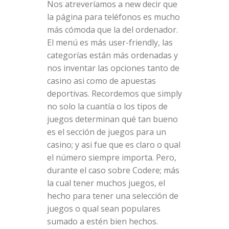
Nos atreveríamos a new decir que
la página para teléfonos es mucho
más cómoda que la del ordenador.
El menú es más user-friendly, las
categorías están más ordenadas y
nos inventar las opciones tanto de
casino asi como de apuestas
deportivas. Recordemos que simply
no solo la cuantía o los tipos de
juegos determinan qué tan bueno
es el sección de juegos para un
casino; y asi fue que es claro o qual
el número siempre importa. Pero,
durante el caso sobre Codere; más
la cual tener muchos juegos, el
hecho para tener una selección de
juegos o qual sean populares
sumado a estén bien hechos.