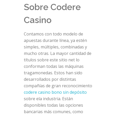
Sobre Codere
Casino
Contamos con todo modelo de
apuestas durante línea, ya estén
simples, múltiples, combinadas y
mucho otras. La mayor cantidad de
títulos sobre este sitio net lo
conforman todas las máquinas
tragamonedas. Estos han sido
desarrollados por distintas
compañías de gran reconocimiento
codere casino bono sin depósito
sobre ela industria. Están
disponibles todas las opciones
bancarias más comunes, como