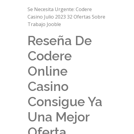
Se Necesita Urgente: Codere
Casino Julio 2023 32 Ofertas Sobre
Trabajo Jooble
Reseña De
Codere
Online
Casino
Consigue Ya
Una Mejor
Oferta