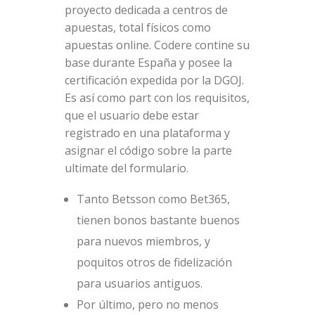
proyecto dedicada a centros de
apuestas, total físicos como
apuestas online. Codere contine su
base durante España y posee la
certificación expedida por la DGOJ.
Es así como part con los requisitos,
que el usuario debe estar
registrado en una plataforma y
asignar el código sobre la parte
ultimate del formulario.
Tanto Betsson como Bet365,
tienen bonos bastante buenos
para nuevos miembros, y
poquitos otros de fidelización
para usuarios antiguos.
Por último, pero no menos