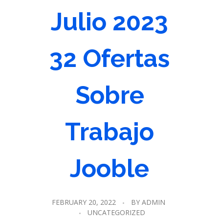
Julio 2023
32 Ofertas
Sobre
Trabajo
Jooble
FEBRUARY 20, 2022
BY
ADMIN
UNCATEGORIZED