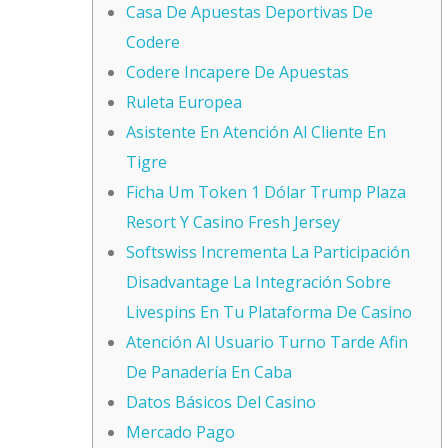
Casa De Apuestas Deportivas De
Codere
Codere Incapere De Apuestas
Ruleta Europea
Asistente En Atención Al Cliente En
Tigre
Ficha Um Token 1 Dólar Trump Plaza
Resort Y Casino Fresh Jersey
Softswiss Incrementa La Participación
Disadvantage La Integración Sobre
Livespins En Tu Plataforma De Casino
Atención Al Usuario Turno Tarde Afin
De Panadería En Caba
Datos Básicos Del Casino
Mercado Pago