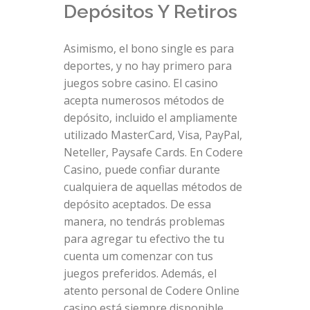
Depósitos Y Retiros
Asimismo, el bono single es para
deportes, y no hay primero para
juegos sobre casino. El casino
acepta numerosos métodos de
depósito, incluido el ampliamente
utilizado MasterCard, Visa, PayPal,
Neteller, Paysafe Cards. En Codere
Casino, puede confiar durante
cualquiera de aquellas métodos de
depósito aceptados. De essa
manera, no tendrás problemas
para agregar tu efectivo the tu
cuenta um comenzar con tus
juegos preferidos. Además, el
atento personal de Codere Online
casino está siempre disponible