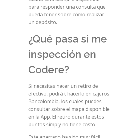
para responder una consulta que
pueda tener sobre cómo realizar
un depósito.
¿Qué pasa si me
inspección en
Codere?
Si necesitas hacer un retiro de
efectivo, podrá t hacerlo en cajeros
Bancolombia, los cuales puedes
consultar sobre el mapa disponible
en la App. El retiro durante estos
puntos simply no tiene costo.
Este apartado ha sido muy fácil