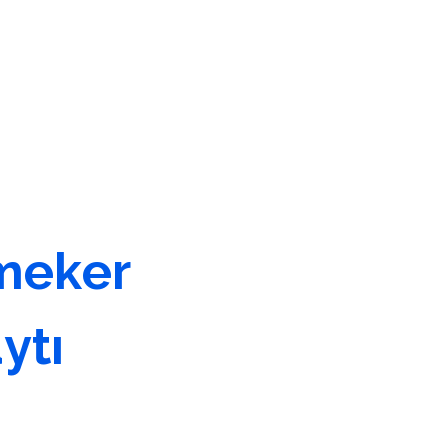
open arms.
mеkеr
ytı