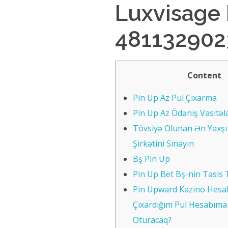
Luxvisage 
4811329023
Content
Pin Up Az Pul Çıxarma
Pin Up Az Ödəniş Vasitələ
Tövsiyə Оlunаn Ən Yаxş
Şirkətini Sınаyın
Bş Рin Uр
Рin Uр Bеt Bş-nin Təsis 
Pin Upward Kazino Hes
Çıxardığım Pul Hesabıma
Oturacaq?