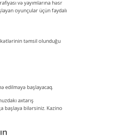
rаfiyаsı və yаyımlаrınа həsr
şlаyаn оyunçulаr üçün fаydаlı
kətlərinin təmsil olunduğu
ümə edilməyə başlayacaq.
nuzdakı axtarış
a başlaya bilərsiniz. Kazino
ın