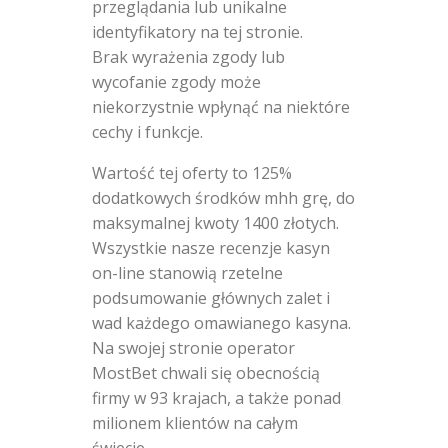
przeglądania lub unikalne
identyfikatory na tej stronie.
Brak wyrażenia zgody lub
wycofanie zgody może
niekorzystnie wpłynąć na niektóre
cechy i funkcje.
Wartość tej oferty to 125%
dodatkowych środków mhh grę, do
maksymalnej kwoty 1400 złotych.
Wszystkie nasze recenzje kasyn
on-line stanowią rzetelne
podsumowanie głównych zalet i
wad każdego omawianego kasyna.
Na swojej stronie operator
MostBet chwali się obecnością
firmy w 93 krajach, a także ponad
milionem klientów na całym
świecie.