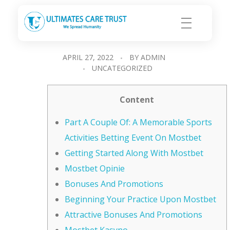
Ultimates Care Trust
We Spread Humanity | We Seek Integrity | We Strive to Care
APRIL 27, 2022
BY
ADMIN
UNCATEGORIZED
Content
Part A Couple Of: A Memorable Sports
Activities Betting Event On Mostbet
Getting Started Along With Mostbet
Mostbet Opinie
Bonuses And Promotions
Beginning Your Practice Upon Mostbet
Attractive Bonuses And Promotions
Mostbet Kasyno