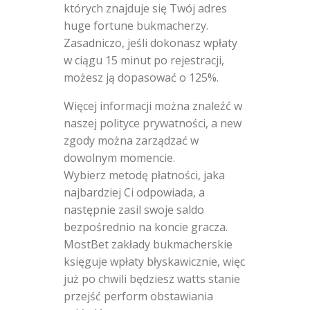
których znajduje się Twój adres
huge fortune bukmacherzy.
Zasadniczo, jeśli dokonasz wpłaty
w ciągu 15 minut po rejestracji,
możesz ją dopasować o 125%.
Więcej informacji można znaleźć w
naszej polityce prywatności, a new
zgody można zarządzać w
dowolnym momencie.
Wybierz metodę płatności, jaka
najbardziej Ci odpowiada, a
następnie zasil swoje saldo
bezpośrednio na koncie gracza.
MostBet zakłady bukmacherskie
księguje wpłaty błyskawicznie, więc
już po chwili będziesz watts stanie
przejść perform obstawiania