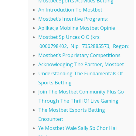
Mostbet Sports Activities Betting
An Introduction To Mostbet
Mostbet’s Incentive Programs:
Aplikacja Mobilna Mostbet Opinie
Mostbet Sp Unces O O (krs:
0000798402, Nip: 7352885573, Regon:
Mostbet’s Proprietary Competitions
Acknowledging The Partner, Mostbet
Understanding The Fundamentals Of
Sports Betting
Join The Mostbet Community Plus Go
Through The Thrill Of Live Gaming
The Mostbet Esports Betting
Encounter:
Ye Mostbet Wale Sally Sb Chor Hai