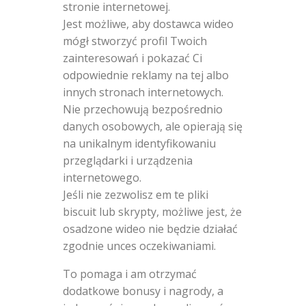
stronie internetowej.
Jest możliwe, aby dostawca wideo
mógł stworzyć profil Twoich
zainteresowań i pokazać Ci
odpowiednie reklamy na tej albo
innych stronach internetowych.
Nie przechowują bezpośrednio
danych osobowych, ale opierają się
na unikalnym identyfikowaniu
przeglądarki i urządzenia
internetowego.
Jeśli nie zezwolisz em te pliki
biscuit lub skrypty, możliwe jest, że
osadzone wideo nie będzie działać
zgodnie unces oczekiwaniami.
To pomaga i am otrzymać
dodatkowe bonusy i nagrody, a