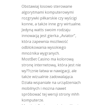
Obstawiaj losowo sterowane
algorytmami komputerowymi
rozgrywki piłkarskie czy wyścigi
konne, a także inne gry wirtualne.
Jedyną watts swoim rodzaju
innowacją jest gierka „Aviator”,
która zapewnia możliwość
odblokowania wysokiego
mnożnika wygranych.
MostBet Casino ma kolorową
stronę internetową, która jest nie
wy??cznie łatwa w nawigacji, ale
także wizualnie zadowalająca.
Działa wspaniale na urządzeniach
mobilnych i można nawet
spróbować tej wersji strony mhh
komputerze.