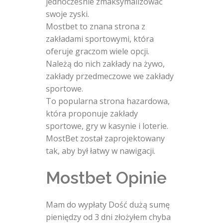
jednocześnie zmaksymalizować
swoje zyski.
Mostbet to znana strona z
zakładami sportowymi, która
oferuje graczom wiele opcji.
Należą do nich zakłady na żywo,
zakłady przedmeczowe we zakłady
sportowe.
To popularna strona hazardowa,
która proponuje zakłady
sportowe, gry w kasynie i loterie.
MostBet został zaprojektowany
tak, aby był łatwy w nawigacji.
Mostbet Opinie
Mam do wypłaty Dość dużą sumę
pieniędzy od 3 dni złożyłem chyba