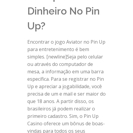
Dinheiro No Pin
Up?
Encontrar o jogo Aviator no Pin Up
para entretenimento é bem
simples. [newline]Seja pelo celular
ou através do computador de
mesa, a informação em uma barra
específica. Para se registrar no Pin
Up e apreciar a jogabilidade, você
precisa de um e mail e ser maior do
que 18 anos. A partir disso, os
brasileiros já podem realizar o
primeiro cadastro. Sim, o Pin Up
Casino oferece um bônus de boas-
vindas para todos os seus