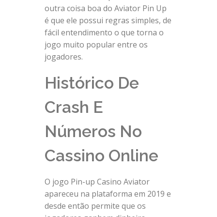
outra coisa boa do Aviator Pin Up
é que ele possui regras simples, de
fácil entendimento o que torna o
jogo muito popular entre os
jogadores.
Histórico De
Crash E
Números No
Cassino Online
O jogo Pin-up Casino Aviator
apareceu na plataforma em 2019 e
desde então permite que os