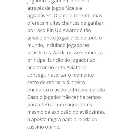
jogadores ganhem dinheiro
através de jogos fáceis e
agradáveis. O jogo é recente, mas
oferece muitas chances de ganhar,
por isso Pin Up Aviator é tão
amado entre jogadores de todo o
mundo, incluindo jogadores
brasileiros. Ainda nesse sentido, a
principal função do jogador ao
adentrar no jogo Aviator é
conseguir acertar o momento
certo de retirar o dinheiro
enquanto o avião sobrevoa na tela.
Caso o jogador não tenha tempo
para efetuar um saque antes
mesmo da explosão do aviãozinho,
a aposta migra para a renda do
cassino online.