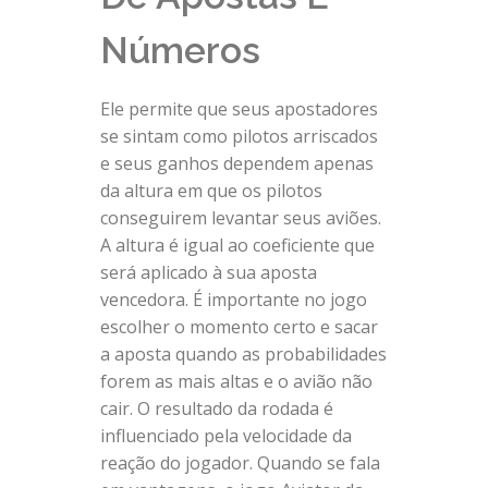
Números
Ele permite que seus apostadores
se sintam como pilotos arriscados
e seus ganhos dependem apenas
da altura em que os pilotos
conseguirem levantar seus aviões.
A altura é igual ao coeficiente que
será aplicado à sua aposta
vencedora. É importante no jogo
escolher o momento certo e sacar
a aposta quando as probabilidades
forem as mais altas e o avião não
cair. O resultado da rodada é
influenciado pela velocidade da
reação do jogador. Quando se fala