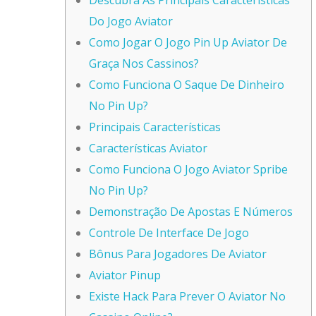
Do Jogo Aviator
Como Jogar O Jogo Pin Up Aviator De
Graça Nos Cassinos?
Como Funciona O Saque De Dinheiro
No Pin Up?
Principais Características
Características Aviator
Como Funciona O Jogo Aviator Spribe
No Pin Up?
Demonstração De Apostas E Números
Controle De Interface De Jogo
Bônus Para Jogadores De Aviator
Aviator Pinup
Existe Hack Para Prever O Aviator No