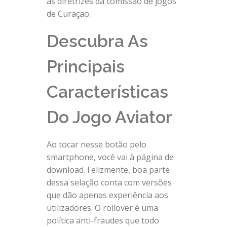
as diretrizes da comissão de jogos
de Curaçao.
Descubra As
Principais
Características
Do Jogo Aviator
Ao tocar nesse botão pelo
smartphone, você vai à página de
download. Felizmente, boa parte
dessa selação conta com versões
que dão apenas experiência aos
utilizadores. O rollover é uma
política anti-fraudes que todo