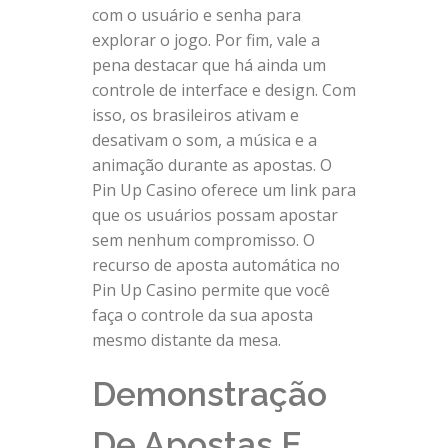
com o usuário e senha para
explorar o jogo. Por fim, vale a
pena destacar que há ainda um
controle de interface e design. Com
isso, os brasileiros ativam e
desativam o som, a música e a
animação durante as apostas. O
Pin Up Casino oferece um link para
que os usuários possam apostar
sem nenhum compromisso. O
recurso de aposta automática no
Pin Up Casino permite que você
faça o controle da sua aposta
mesmo distante da mesa.
Demonstração
De Apostas E