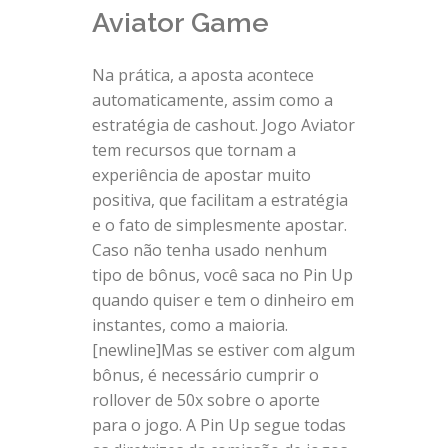
Aviator Game
Na prática, a aposta acontece
automaticamente, assim como a
estratégia de cashout. Jogo Aviator
tem recursos que tornam a
experiência de apostar muito
positiva, que facilitam a estratégia
e o fato de simplesmente apostar.
Caso não tenha usado nenhum
tipo de bônus, você saca no Pin Up
quando quiser e tem o dinheiro em
instantes, como a maioria.
[newline]Mas se estiver com algum
bônus, é necessário cumprir o
rollover de 50x sobre o aporte
para o jogo. A Pin Up segue todas