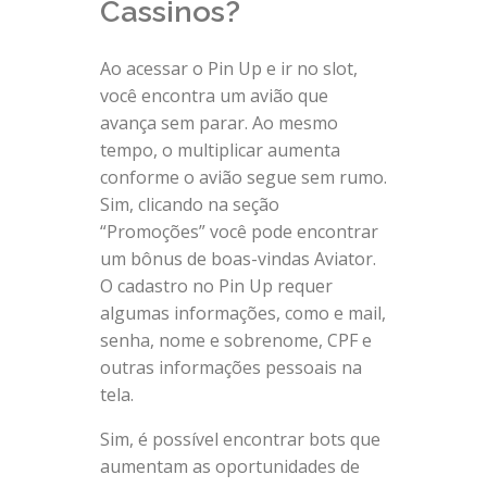
Cassinos?
Ao acessar o Pin Up e ir no slot,
você encontra um avião que
avança sem parar. Ao mesmo
tempo, o multiplicar aumenta
conforme o avião segue sem rumo.
Sim, clicando na seção
“Promoções” você pode encontrar
um bônus de boas-vindas Aviator.
O cadastro no Pin Up requer
algumas informações, como e mail,
senha, nome e sobrenome, CPF e
outras informações pessoais na
tela.
Sim, é possível encontrar bots que
aumentam as oportunidades de