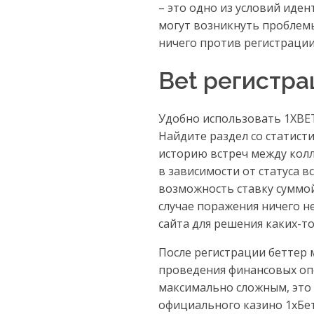
– это одно из условий иде
могут возникнуть проблемы
ничего против регистрации
Bet регистра
Удобно использовать 1XBE
Найдите раздел со статист
историю встреч между колл
в зависимости от статуса 
возможность ставку суммой
случае поражения ничего н
сайта для решения каких-т
После регистрации беттер 
проведения финансовых опе
максимально сложным, это
официального казино 1хБет 