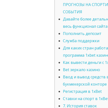
ПРОГНОЗЫ НА СПОРТ
СОБЫТИЯ
Давайте более деталь
весь функционал сайта
Пополнить депозит
Служба поддержки
Для каких стран работа
программа 1xbet казин
Как вывести деньги с 1
Bet зеркало казино
Ввод и вывод средств 
букмекерской конторе 
Регистрация в 1xBet
Ставки на спорт в 1xBe
7. История ставок