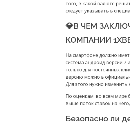
того, в какой валюте реши
следует указывать в специ
💎В ЧЕМ ЗАКЛ
КОМПАНИИ 1XB
На смартфоне должно иметь
система андроид версии 7 
только для постоянных клие
версию можно в официальном
Для этого нужно изменить 
По оценкам, во всем мире 
выше поток ставок на него
Безопасно ли де