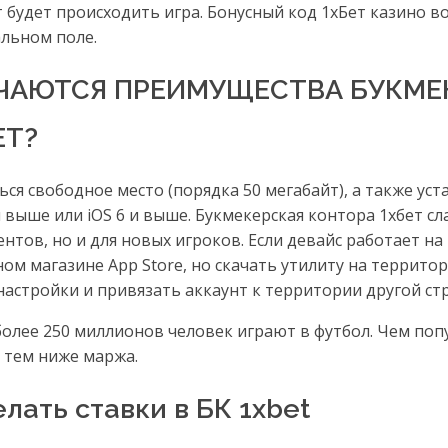
т будет происходить игра. Бонусный код 1хБет казино в
альном поле.
ЮЧАЮТСЯ ПРЕИМУЩЕСТВА БУКМЕ
ET?
ся свободное место (порядка 50 мегабайт), а также ус
и выше или iOS 6 и выше. Букмекерская контора 1хбет с
нтов, но и для новых игроков. Если девайс работает на
 магазине App Store, но скачать утилиту на территори
настройки и привязать аккаунт к территории другой ст
более 250 миллионов человек играют в футбол. Чем поп
, тем ниже маржа.
лать ставки в БК 1xbet