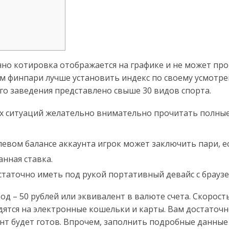
енно котировка отображается на графике и не может про
м финпари лучше установить индекс по своему усмотре
о заведения представлено свыше 30 видов спорта.
х ситуаций желательно внимательно прочитать полные
левом балансе аккаунта игрок может заключить пари, е
нная ставка.
статочно иметь под рукой портативный девайс с брау
 – 50 рублей или эквивалент в валюте счета. Скорость
дятся на электронные кошельки и карты. Вам достаточ
унт будет готов. Впрочем, заполнить подробные данные 