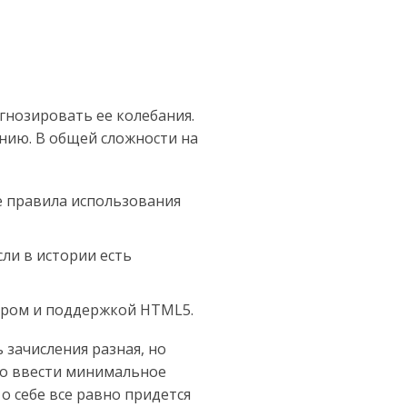
гнозировать ее колебания.
нию. В общей сложности на
 правила использования
сли в истории есть
зером и поддержкой HTML5.
 зачисления разная, но
но ввести минимальное
о себе все равно придется