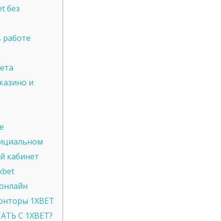
t без
 работе
ета
казино и
ю
е
фициальном
ый кабинет
xbet
 онлайн
онторы 1XBET
АТЬ С 1XBET?