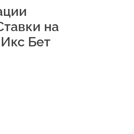
рации
Ставки на
 Икс Бет