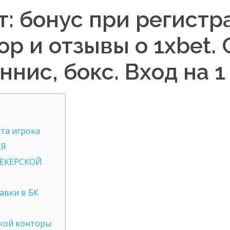
ет: бонус при регист
ор и отзывы о 1xbet. 
ннис, бокс. Вход на 1
нта игрока
СЯ
ЕКЕРСКОЙ
авки в БК
ской конторы